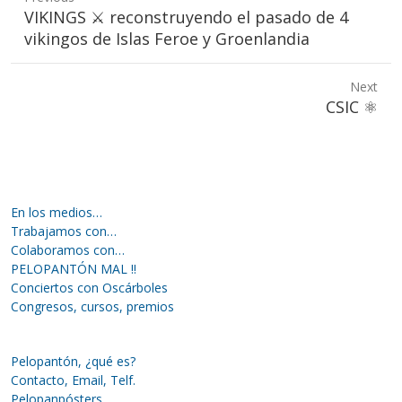
Previous
VIKINGS ⚔️ reconstruyendo el pasado de 4
post:
vikingos de Islas Feroe y Groenlandia
Next
Next
CSIC ⚛️
post:
En los medios…
Trabajamos con…
Colaboramos con…
PELOPANTÓN MAL !!
Conciertos con Oscárboles
Congresos, cursos, premios
Pelopantón, ¿qué es?
Contacto, Email, Telf.
Pelopanpósters