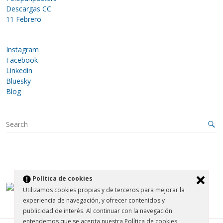
Descargas CC
11 Febrero
Instagram
Facebook
Linkedin
Bluesky
Blog
S
e
a
r
c
h
Política de cookies
Utilizamos cookies propias y de terceros para mejorar la
experiencia de navegación, y ofrecer contenidos y
publicidad de interés. Al continuar con la navegación
entendemos que se acepta nuestra Política de cookies.