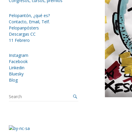
Congresos, cursos, premios
Pelopantón, ¿qué es?
Contacto, Email, Telf.
Pelopanpósters
Descargas CC
11 Febrero
Instagram
Facebook
Linkedin
Bluesky
Blog
S
e
a
r
c
h