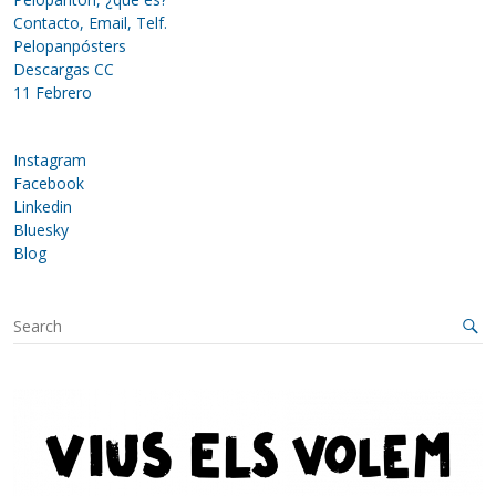
Contacto, Email, Telf.
Pelopanpósters
Descargas CC
11 Febrero
Instagram
Facebook
Linkedin
Bluesky
Blog
S
e
a
r
c
h