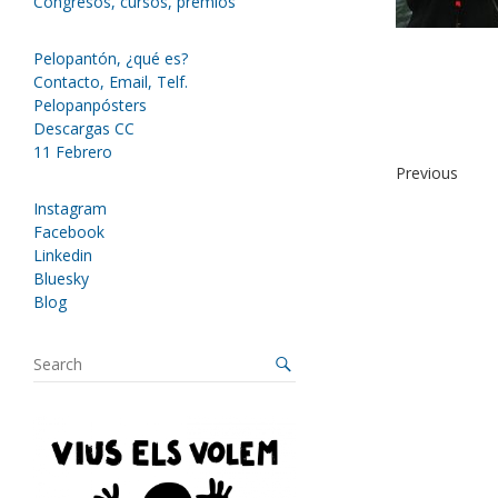
Congresos, cursos, premios
Pelopantón, ¿qué es?
Contacto, Email, Telf.
Pelopanpósters
Descargas CC
11 Febrero
Previous
Instagram
Facebook
Linkedin
Bluesky
Blog
S
e
a
r
c
h