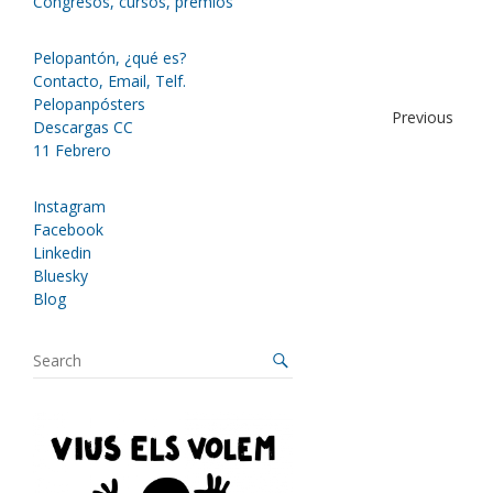
Congresos, cursos, premios
Pelopantón, ¿qué es?
Contacto, Email, Telf.
Pelopanpósters
Previous
Descargas CC
11 Febrero
Instagram
Facebook
Linkedin
Bluesky
Blog
S
e
a
r
c
h