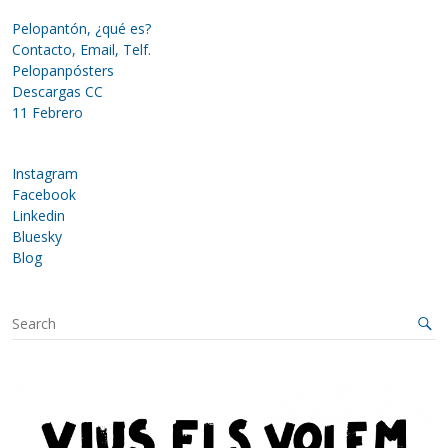
Pelopantón, ¿qué es?
Contacto, Email, Telf.
Pelopanpósters
Descargas CC
11 Febrero
Instagram
Facebook
Linkedin
Bluesky
Blog
S
e
a
r
c
h