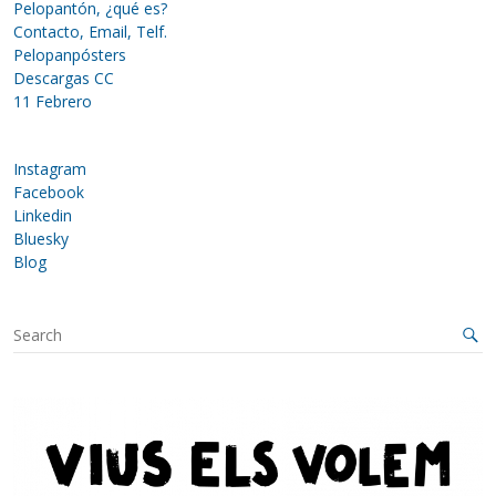
Pelopantón, ¿qué es?
Contacto, Email, Telf.
Pelopanpósters
Descargas CC
11 Febrero
Instagram
Facebook
Linkedin
Bluesky
Blog
S
e
a
r
c
h