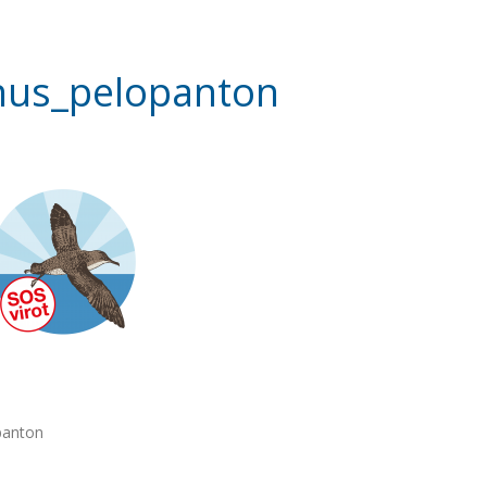
nus_pelopanton
panton