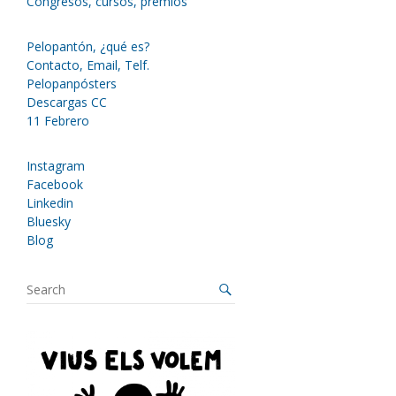
Congresos, cursos, premios
Pelopantón, ¿qué es?
Contacto, Email, Telf.
Pelopanpósters
Descargas CC
11 Febrero
Instagram
Facebook
Linkedin
Bluesky
Blog
S
e
a
r
c
h