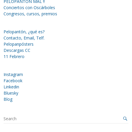
PELOPANTÓN MAL !!
Conciertos con Oscárboles
Congresos, cursos, premios
Pelopantón, ¿qué es?
Contacto, Email, Telf.
Pelopanpósters
Descargas CC
11 Febrero
Instagram
Facebook
Linkedin
Bluesky
Blog
S
e
a