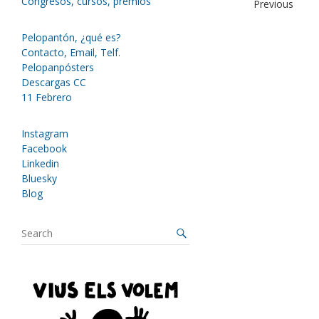
Congresos, cursos, premios
Previous
Pelopantón, ¿qué es?
Contacto, Email, Telf.
Pelopanpósters
Descargas CC
11 Febrero
Instagram
Facebook
Linkedin
Bluesky
Blog
S
e
a
r
c
h