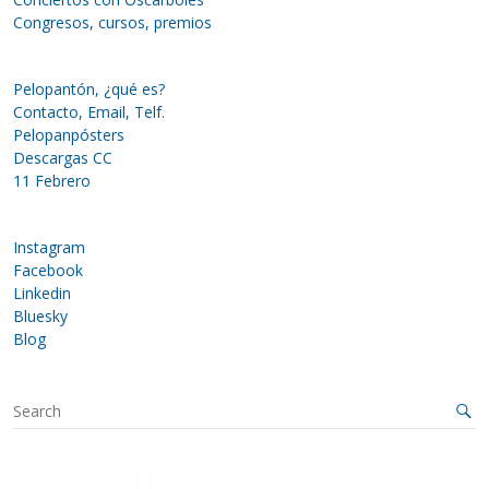
Congresos, cursos, premios
Pelopantón, ¿qué es?
Contacto, Email, Telf.
Pelopanpósters
Descargas CC
11 Febrero
Instagram
Facebook
Linkedin
Bluesky
Blog
S
e
a
r