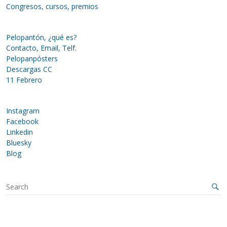
Congresos, cursos, premios
Pelopantón, ¿qué es?
Contacto, Email, Telf.
Pelopanpósters
Descargas CC
11 Febrero
Instagram
Facebook
Linkedin
Bluesky
Blog
S
e
a
r
c