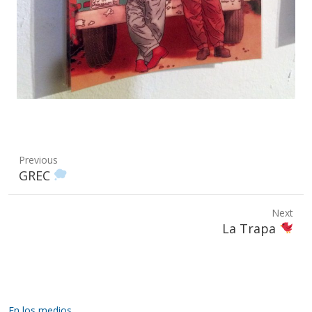
Previous
Previous
GREC
post:
Next
Next
La Trapa
post:
En los medios…