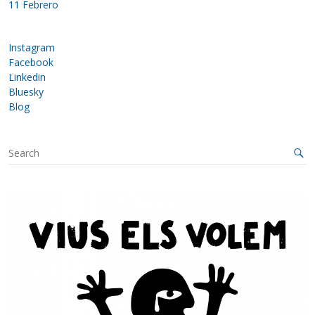
11 Febrero
Instagram
Facebook
Linkedin
Bluesky
Blog
S
e
a
r
c
h