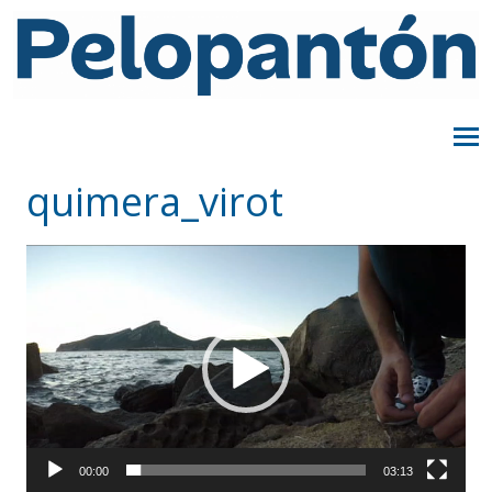
quimera_virot
Reproductor
de
vídeo
00:00
03:13