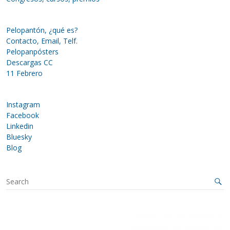
Pelopantón, ¿qué es?
Contacto, Email, Telf.
Pelopanpósters
Descargas CC
11 Febrero
Instagram
Facebook
Linkedin
Bluesky
Blog
S
e
a
r
c