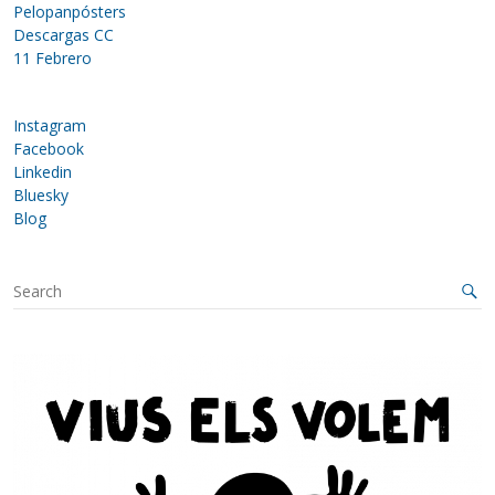
Pelopanpósters
Descargas CC
11 Febrero
Instagram
Facebook
Linkedin
Bluesky
Blog
S
e
a
r
c
h