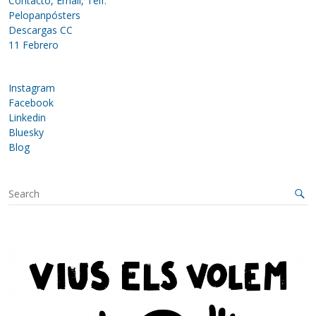
Contacto, Email, Telf.
Pelopanpósters
Descargas CC
11 Febrero
Instagram
Facebook
Linkedin
Bluesky
Blog
S
e
a
r
c
h