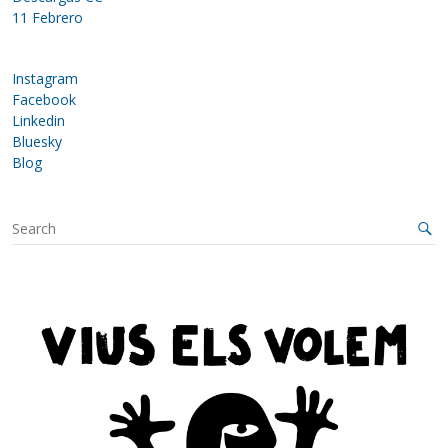
11 Febrero
Instagram
Facebook
Linkedin
Bluesky
Blog
S
e
a
r
c
h