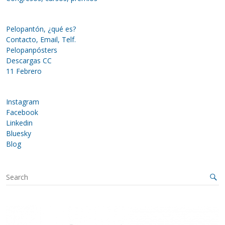
Pelopantón, ¿qué es?
Contacto, Email, Telf.
Pelopanpósters
Descargas CC
11 Febrero
Instagram
Facebook
Linkedin
Bluesky
Blog
S
e
a
r
c