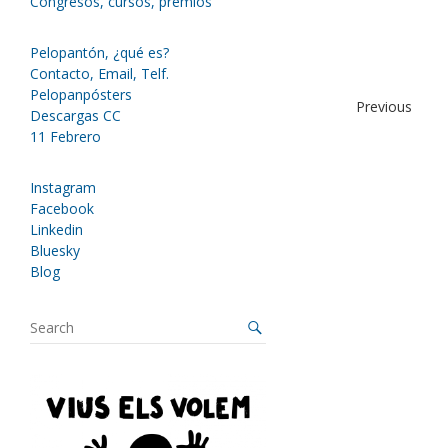
Congresos, cursos, premios
Pelopantón, ¿qué es?
Contacto, Email, Telf.
Pelopanpósters
Previous
Descargas CC
11 Febrero
Instagram
Facebook
Linkedin
Bluesky
Blog
S
e
a
r
c
h