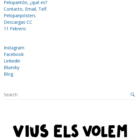
Pelopantón, ¿qué es?
Contacto, Email, Telf.
Pelopanpósters
Descargas CC
11 Febrero
Instagram
Facebook
Linkedin
Bluesky
Blog
S
e
a
r
c
h