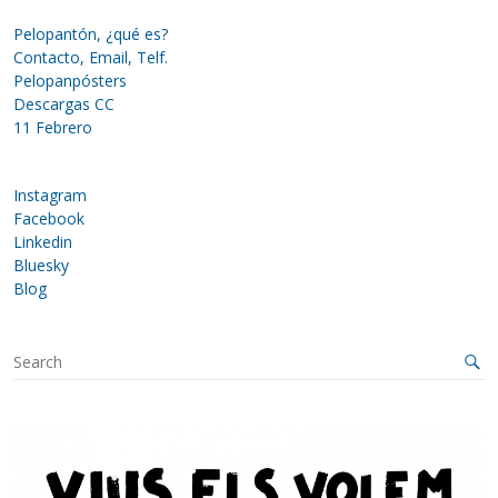
Pelopantón, ¿qué es?
Contacto, Email, Telf.
Pelopanpósters
Descargas CC
11 Febrero
Instagram
Facebook
Linkedin
Bluesky
Blog
S
e
a
r
c
h