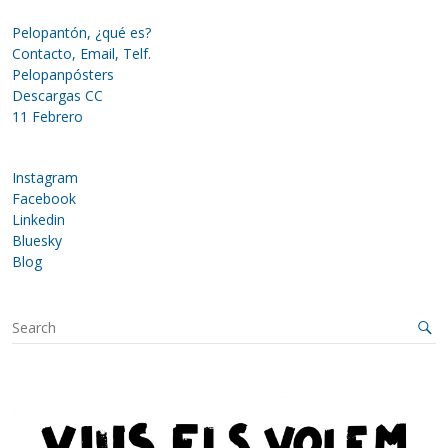
Pelopantón, ¿qué es?
Contacto, Email, Telf.
Pelopanpósters
Descargas CC
11 Febrero
Instagram
Facebook
Linkedin
Bluesky
Blog
S
e
a
r
c
h