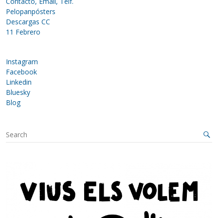
Contacto, Email, Telf.
Pelopanpósters
Descargas CC
11 Febrero
Instagram
Facebook
Linkedin
Bluesky
Blog
S
e
a
r
c
h