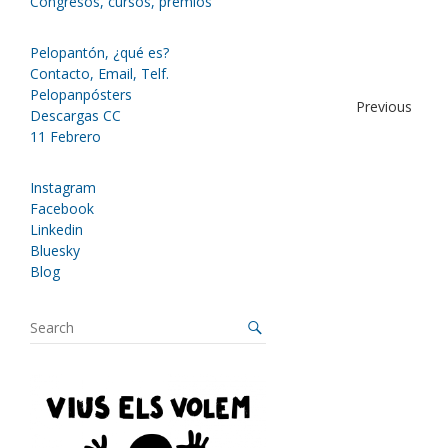
Congresos, cursos, premios
Pelopantón, ¿qué es?
Contacto, Email, Telf.
Pelopanpósters
Previous
Descargas CC
11 Febrero
Instagram
Facebook
Linkedin
Bluesky
Blog
S
e
a
r
c
h