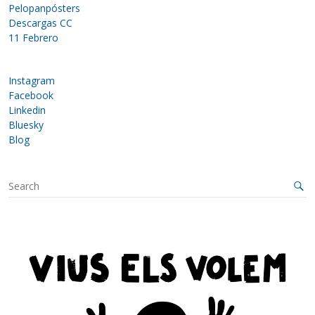
Pelopanpósters
Descargas CC
11 Febrero
Instagram
Facebook
Linkedin
Bluesky
Blog
S
e
a
r
c
h