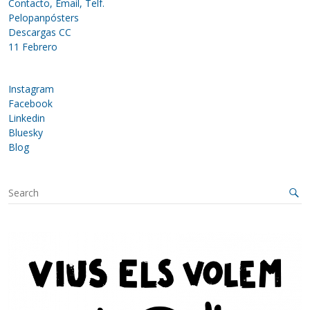
Contacto, Email, Telf.
Pelopanpósters
Descargas CC
11 Febrero
Instagram
Facebook
Linkedin
Bluesky
Blog
S
e
a
r
c
h