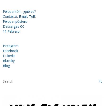
Pelopantón, ¿qué es?
Contacto, Email, Telf.
Pelopanpósters
Descargas CC
11 Febrero
Instagram
Facebook
Linkedin
Bluesky
Blog
S
e
a
r
c
h