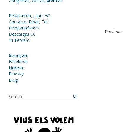
Congresos, cursos, premios
Pelopantón, ¿qué es?
Contacto, Email, Telf.
Pelopanpósters
Previous
Descargas CC
11 Febrero
Instagram
Facebook
Linkedin
Bluesky
Blog
S
e
a
r
c
h