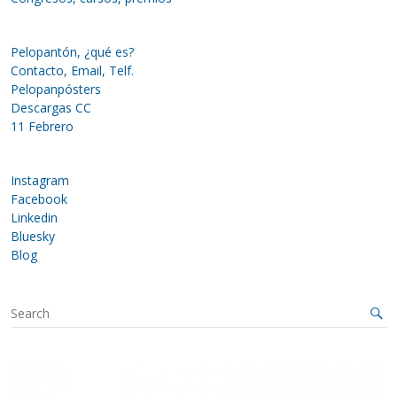
Pelopantón, ¿qué es?
Contacto, Email, Telf.
Pelopanpósters
Descargas CC
11 Febrero
Instagram
Facebook
Linkedin
Bluesky
Blog
S
e
a
r
c