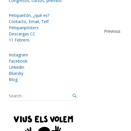
Congresos, cursos, premios
Pelopantón, ¿qué es?
Contacto, Email, Telf.
Pelopanpósters
Previous
Descargas CC
11 Febrero
Instagram
Facebook
Linkedin
Bluesky
Blog
S
e
a
r
c
h