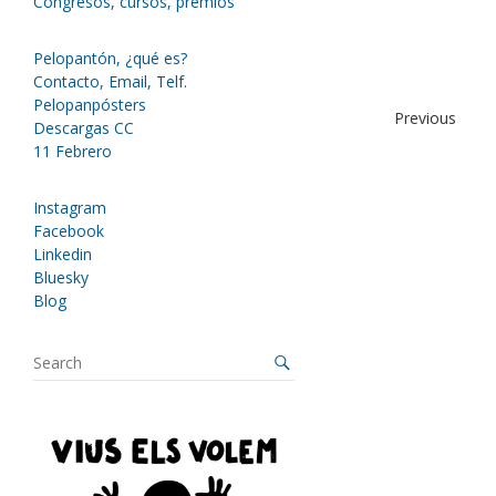
Congresos, cursos, premios
Pelopantón, ¿qué es?
Contacto, Email, Telf.
Pelopanpósters
Previous
Descargas CC
11 Febrero
Instagram
Facebook
Linkedin
Bluesky
Blog
S
e
a
r
c
h