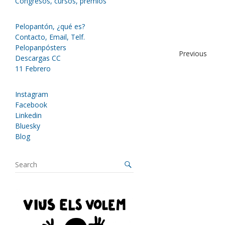
Congresos, cursos, premios
Pelopantón, ¿qué es?
Contacto, Email, Telf.
Pelopanpósters
Previous
Descargas CC
11 Febrero
Instagram
Facebook
Linkedin
Bluesky
Blog
S
e
a
r
c
h