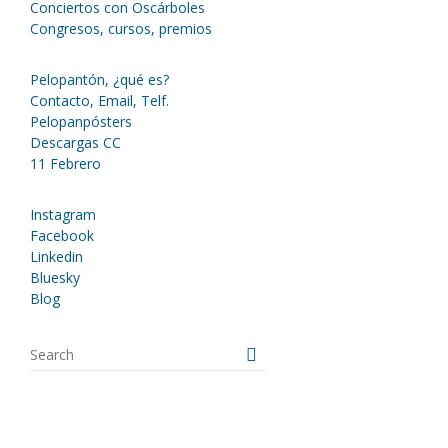
Conciertos con Oscárboles
Congresos, cursos, premios
Pelopantón, ¿qué es?
Contacto, Email, Telf.
Pelopanpósters
Descargas CC
11 Febrero
Instagram
Facebook
Linkedin
Bluesky
Blog
S
e
a
r
c