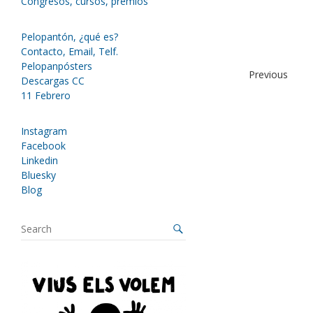
Congresos, cursos, premios
Pelopantón, ¿qué es?
Contacto, Email, Telf.
Pelopanpósters
Previous
Descargas CC
11 Febrero
Instagram
Facebook
Linkedin
Bluesky
Blog
S
e
a
r
c
h