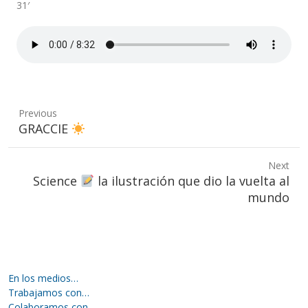
31′
Previous
Previous
GRACCIE
post:
Next
Next
Science
la ilustración que dio la vuelta al
post:
mundo
En los medios…
Trabajamos con…
Colaboramos con…