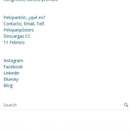
Pelopantón, ¿qué es?
Contacto, Email, Telf.
Pelopanpósters
Descargas CC
11 Febrero
Instagram
Facebook
Linkedin
Bluesky
Blog
S
e
a
r
c