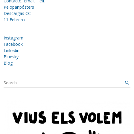
Contacto, Email, Telf.
Pelopanpósters
Descargas CC
11 Febrero
Instagram
Facebook
Linkedin
Bluesky
Blog
S
e
a
r
c
h