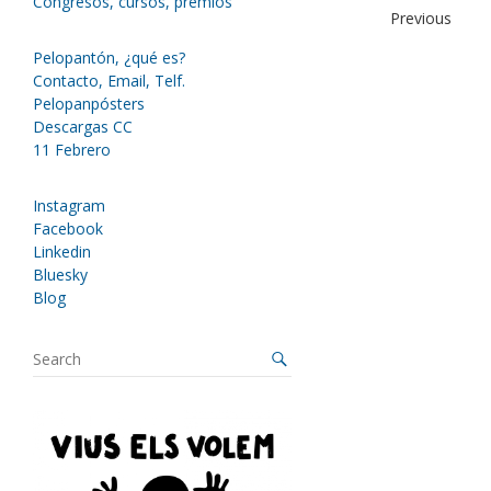
Congresos, cursos, premios
Previous
Pelopantón, ¿qué es?
Contacto, Email, Telf.
Pelopanpósters
Descargas CC
11 Febrero
Instagram
Facebook
Linkedin
Bluesky
Blog
S
e
a
r
c
h