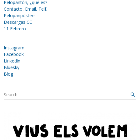
Pelopantón, ¿qué es?
Contacto, Email, Telf.
Pelopanpósters
Descargas CC
11 Febrero
Instagram
Facebook
Linkedin
Bluesky
Blog
S
e
a
r
c
h