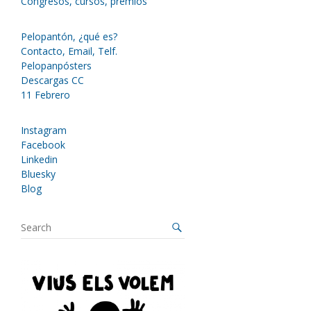
Congresos, cursos, premios
Pelopantón, ¿qué es?
Contacto, Email, Telf.
Pelopanpósters
Descargas CC
11 Febrero
Instagram
Facebook
Linkedin
Bluesky
Blog
S
e
a
r
c
h