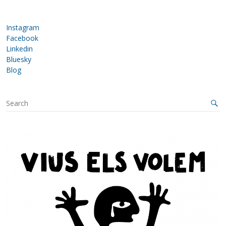
Instagram
Facebook
Linkedin
Bluesky
Blog
S
e
a
r
c
h