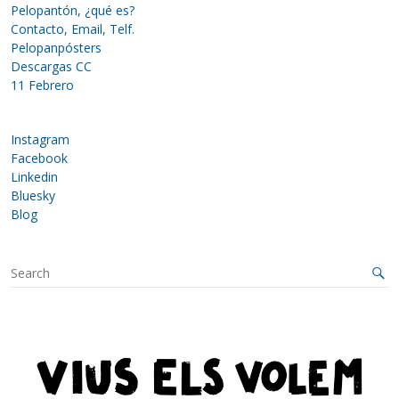
Pelopantón, ¿qué es?
Contacto, Email, Telf.
Pelopanpósters
Descargas CC
11 Febrero
Instagram
Facebook
Linkedin
Bluesky
Blog
S
e
a
r
c
h