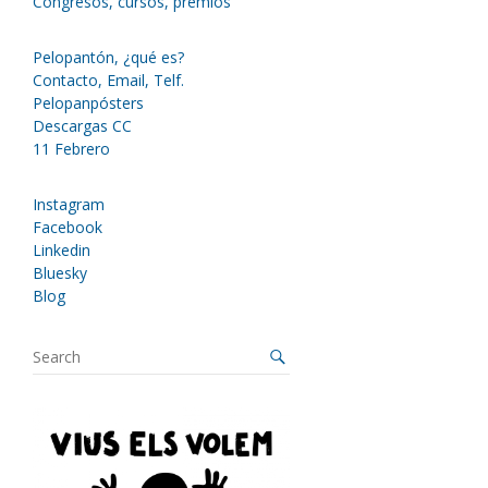
Congresos, cursos, premios
Pelopantón, ¿qué es?
Contacto, Email, Telf.
Pelopanpósters
Descargas CC
11 Febrero
Instagram
Facebook
Linkedin
Bluesky
Blog
S
e
a
r
c
h