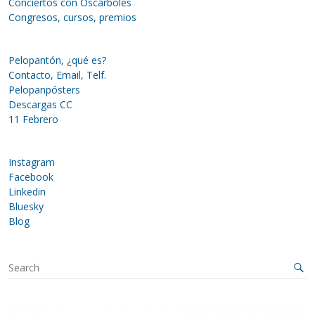
Conciertos con Oscárboles
Congresos, cursos, premios
Pelopantón, ¿qué es?
Contacto, Email, Telf.
Pelopanpósters
Descargas CC
11 Febrero
Instagram
Facebook
Linkedin
Bluesky
Blog
S
e
a
r