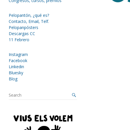
Congresos, cursos, premios
Pelopantón, ¿qué es?
Contacto, Email, Telf.
Pelopanpósters
Descargas CC
11 Febrero
Instagram
Facebook
Linkedin
Bluesky
Blog
S
e
a
r
c
h