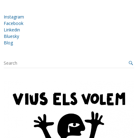
Instagram
Facebook
Linkedin
Bluesky
Blog
S
e
a
r
c
h