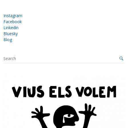
Instagram
Facebook
Linkedin
Bluesky
Blog
S
e
a
r
c
h