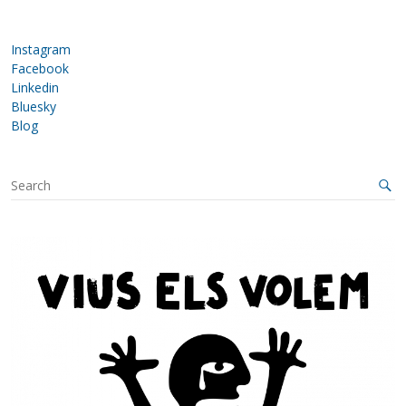
Instagram
Facebook
Linkedin
Bluesky
Blog
S
e
a
r
c
h