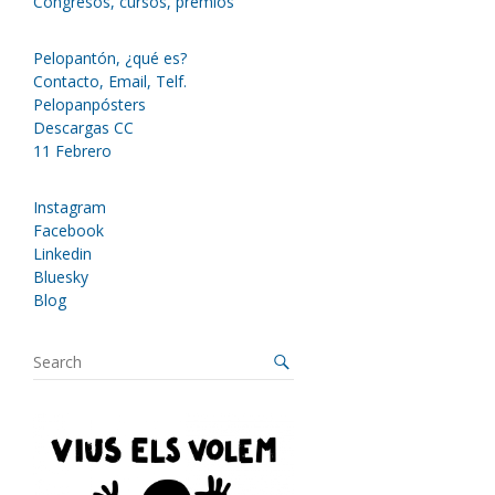
Congresos, cursos, premios
Pelopantón, ¿qué es?
Contacto, Email, Telf.
Pelopanpósters
Descargas CC
11 Febrero
Instagram
Facebook
Linkedin
Bluesky
Blog
S
e
a
r
c
h